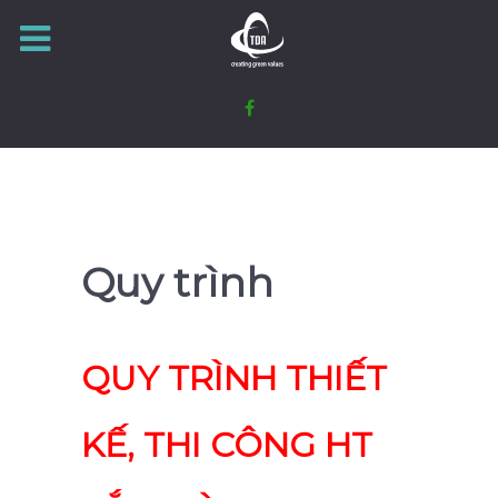
Quy trình
QUY TRÌNH THIẾT
KẾ, THI CÔNG HT