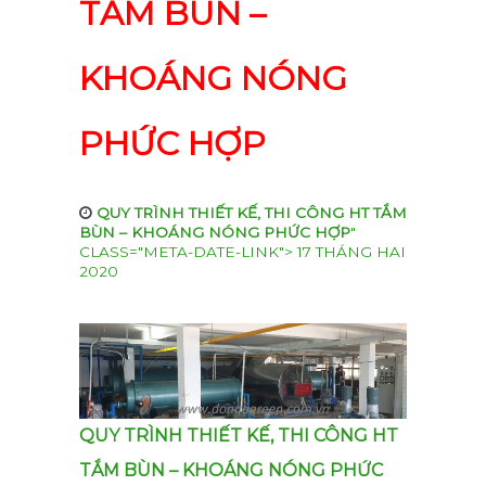
TẮM BÙN –
KHOÁNG NÓNG
PHỨC HỢP
QUY TRÌNH THIẾT KẾ, THI CÔNG HT TẮM
BÙN – KHOÁNG NÓNG PHỨC HỢP
"
CLASS="META-DATE-LINK">
17 THÁNG HAI
2020
QUY TRÌNH THIẾT KẾ, THI CÔNG HT
TẮM BÙN – KHOÁNG NÓNG PHỨC